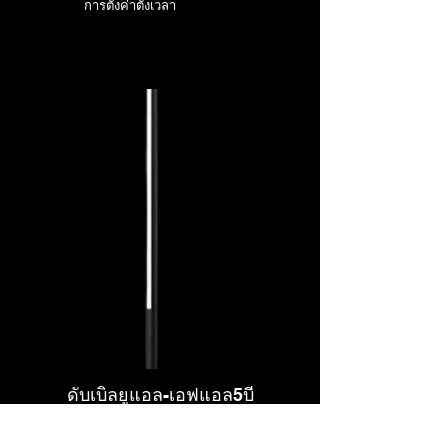
การตั้งค่าตั้งเวลา
ดับเบิลยูแอล-เอฟแอล5บี
โคมไฟตั้งพื้น RGB+CCT 12W, DC24V