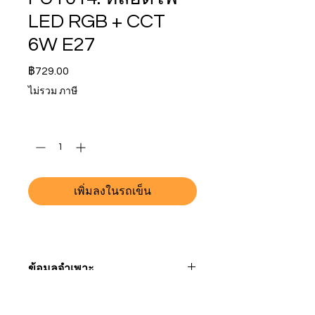
LED RGB + CCT
6W E27
ราคา
฿729.00
ไม่รวม ภาษี
จำนวน
*
เพิ่มลงในรถเข็น
ข้อมูลจำเพาะ
หมายเลขรุ่น
เอฟยูที014