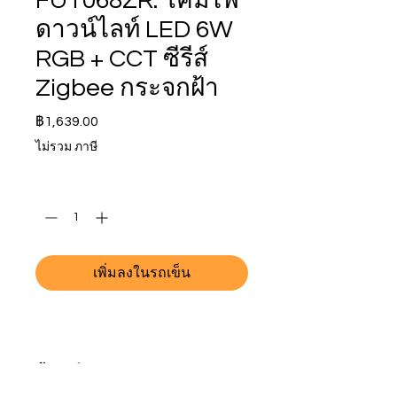
FUT068ZR: โคมไฟ
ดาวน์ไลท์ LED 6W
RGB + CCT ซีรีส์
Zigbee กระจกฝ้า
ราคา
฿1,639.00
ไม่รวม ภาษี
จำนวน
*
เพิ่มลงในรถเข็น
ข้อมูลจำเพาะ