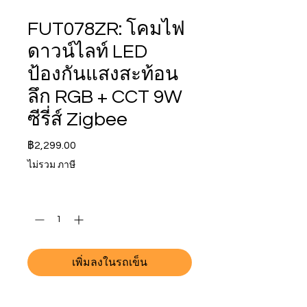
FUT078ZR: โคมไฟ
ดาวน์ไลท์ LED
ป้องกันแสงสะท้อน
ลึก RGB + CCT 9W
ซีรี่ส์ Zigbee
ราคา
฿2,299.00
ไม่รวม ภาษี
จำนวน
*
เพิ่มลงในรถเข็น