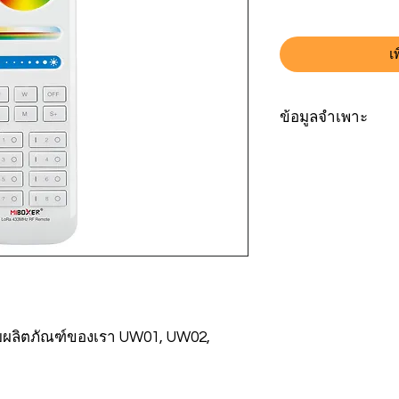
เ
ข้อมูลจำเพาะ
รุ่นหมายเลข
แรงดันไฟฟ้าใช้งาน
การใช้พลังงานในโ
สแตนด์บาย
กำลังส่ง
อาร์เอฟ
บผลิตภัณฑ์ของเรา UW01, UW02,
ระยะควบคุม