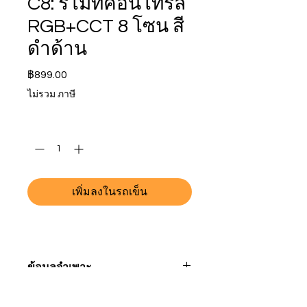
C8: รีโมทคอนโทรล
RGB+CCT 8 โซน สี
ดำด้าน
ราคา
฿899.00
ไม่รวม ภาษี
จำนวน
*
เพิ่มลงในรถเข็น
ข้อมูลจำเพาะ
รุ่นหมายเลข
ซี8