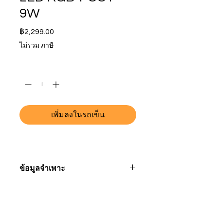
9W
ราคา
฿2,299.00
ไม่รวม ภาษี
จำนวน
*
เพิ่มลงในรถเข็น
ข้อมูลจำเพาะ
รุ่นหมายเลข
FUTC02
ที่อยู่ Showroom
ติดต่อ
MiLight (Thailand)
+
66 88 38 18 106
อายุขัย
50,000 ชั่วโมง
Sukhumvit Road Soi 65
info@milight.co.th
Bangkok