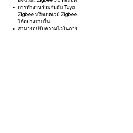
อัจฉริยะ Zigbee 3.0 ทั้งหมด
การทำงานร่วมกับฮับ Tuya
Zigbee หรือเกตเวย์ Zigbee
ได้อย่างราบรื่น
สามารถปรับความไวในการ
ตรวจจับและตั้งค่าการหน่วง
เวลาได้
ดีไซน์ทันสมัย กะทัดรัด ติดตั้ง
ง่ายทุกที่
การเชื่อมต่อแบบ Mesh ของ
Zigbee ที่เชื่อถือได้
ใช้พลังงานจากแบตเตอรี่ จึง
จัดวางได้ยืดหยุ่น
ข้อมูลจำเพาะ
รุ่นหมายเลข
พีไออาร์1-
ซีบี
ที่อยู่ Showroom
ติดต่อ
MiLight (Thailand)
+
66 88 38 18 106
Sukhumvit Road Soi 65
info@milight.co.th