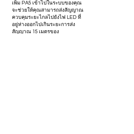
เพิ่ม PA5 เข้าไปในระบบของคุณ
จะช่วยให้คุณสามารถส่งสัญญาณ
ควบคุมระยะไกลไปยังไฟ LED ที่
อยู่ห่างออกไปเกินระยะการส่ง
สัญญาณ 15 เมตรของ
FUT037S+ ได้อย่างมี
ประสิทธิภาพ これにより ทำให้
มั่นใจได้ว่าไฟ LED ทุกดวงที่
เชื่อมต่ออยู่ในระบบของคุณจะได้
รับสัญญาณที่จำเป็นสำหรับการ
ควบคุมที่แม่นยำและซิงโครไนซ์
กัน ไม่ว่าระยะห่างจาก
FUT037S+ จะเป็นเท่าใดก็ตาม
ข้อมูลจำเพาะ
รุ่นหมายเลข
สตรีป2
ที่อยู่ Showroom
ติดต่อ
MiLight (Thailand)
+
66 88 38 18 106