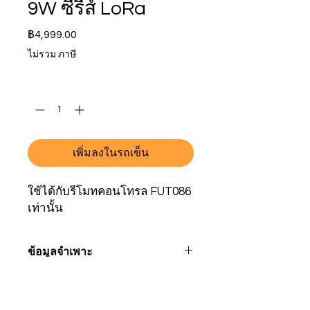
9W ซีรีส์ LoRa
ราคา
฿4,999.00
ไม่รวม ภาษี
จำนวน
*
เพิ่มลงในรถเข็น
ใช้ได้กับรีโมทคอนโทรล FUT086
เท่านั้น
ข้อมูลจำเพาะ
รุ่นหมายเลข
ยูดับบลิว03
ที่อยู่ Showroom
ติดต่อ
MiLight (Thailand)
+
66 88 38 18 106