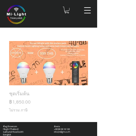
ชุดเริ่มต้น
ราคา
฿1,850.00
ไม่รวม ภาษี
ที่อยู่ Showroom
ติดต่อ
MiLight (Thailand)
+
66 88 38 18 106
Sukhumvit Road Soi 65
info@milight.co.th
Bangkok