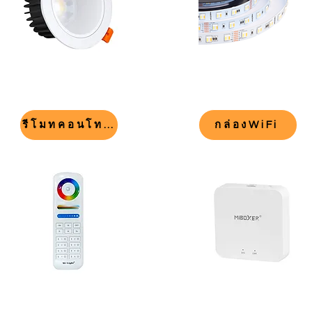
รีโมทคอนโทรลเลอร์
กล่องWiFi