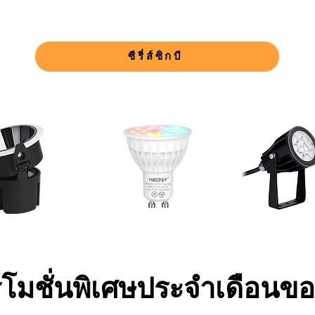
ซีรี่ส์ซิกบี
มชั่นพิเศษประจำเดือนของ