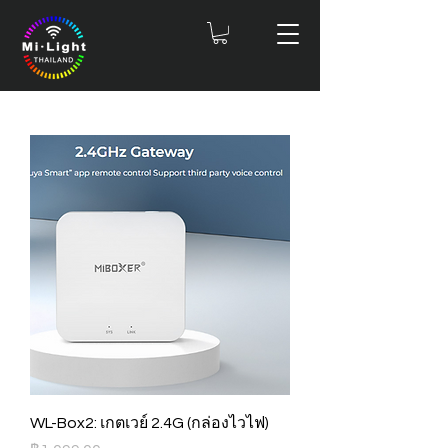
WL-Box2: เกตเวย์ 2.4G (กล่องไวไฟ)