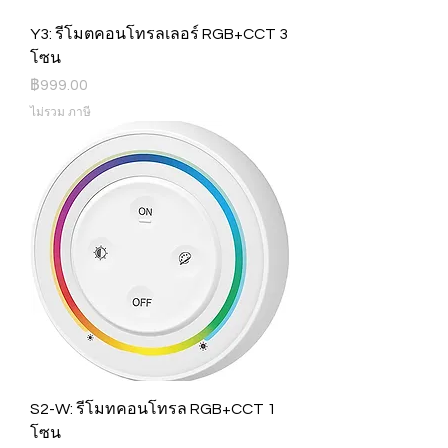
Y3: รีโมตคอนโทรลเลอร์ RGB+CCT 3
โซน
ราคา
฿999.00
ไม่รวม ภาษี
S2-W: รีโมทคอนโทรล RGB+CCT 1
โซน