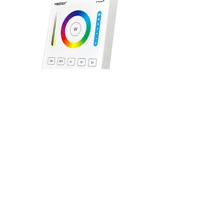
B8: รีโมทคอนโทรลสำหรับแผง
ควบคุม RGB+CCT 8 โซน (ใช้
แบตเตอรี่)
ราคา
฿1,999.00
ไม่รวม ภาษี