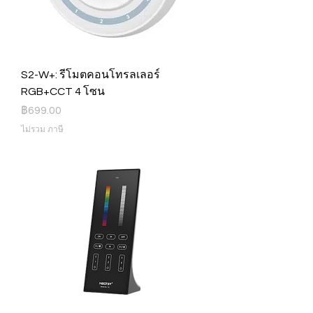
S2-W+: รีโมตคอนโทรลเลอร์
RGB+CCT 4 โซน
ราคา
฿699.00
ไม่รวม ภาษี