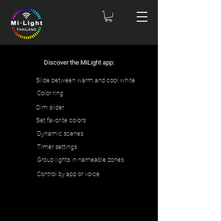
Discover the MiLight app:
Slide between warm and cool white
Color ring
Dim slider
Set favorite colors
Dynamic scenes
Timer settings
Group lights in nameable zones
Control by app or voice